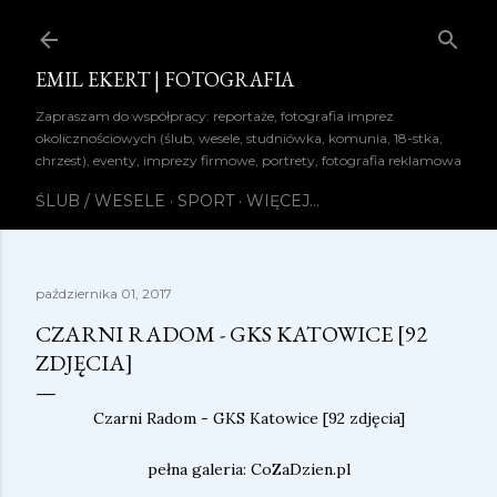
Przejdź do głównej zawartości
EMIL EKERT | FOTOGRAFIA
Zapraszam do współpracy: reportaże, fotografia imprez
okolicznościowych (ślub, wesele, studniówka, komunia, 18-stka,
chrzest), eventy, imprezy firmowe, portrety, fotografia reklamowa
ŚLUB / WESELE
SPORT
WIĘCEJ…
października 01, 2017
CZARNI RADOM - GKS KATOWICE [92
ZDJĘCIA]
Czarni Radom - GKS Katowice [92 zdjęcia]
pełna galeria: CoZaDzien.pl