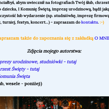
chciałbyś, abym uwiecznił na fotografiach Twój ślub, chrzes
 dziecka, I Komunię Świętą, imprezę urodzinową, bądź jak
czystość lub wydarzenie (np. studniówkę, imprezę firmową
z, turniej, festyn, koncert...) - zapraszam do
kontaktu
.
:-)
apraszam także do zapoznania się z zakładką
O MNI
Zdjęcia mojego autorstwa:
prezy urodzinowe, studniówki - tutaj
rzest Święty - tutaj
Komunia Święta
ub, wesele - poniżej:)