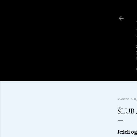
kwietnia 11
ŚLUB 
Jeżeli o