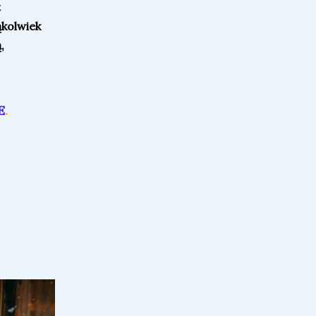
t
ąkolwiek
,
E
.