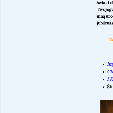
świat i 
Twojego
inną uro
jubileus
Z
Im
Ch
I 
Śl