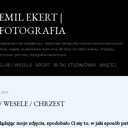
Przejdź do głównej zawartości
EMIL EKERT |
FOTOGRAFIA
Zapraszam do współpracy: reportaże, fotografia imprez okolicznościowych
(ślub, wesele, studniówka, komunia, 18-stka, chrzest), eventy, imprezy
firmowe, portrety, fotografia reklamowa
ŚLUB / WESELE
SPORT
18-TKI, STUDNIÓWKI
WIĘCEJ…
, 2017
/ WESELE / CHRZEST
glądając moje zdjęcia, spodobało Ci się to, w jaki sposób pa