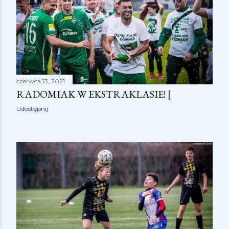
y
czerwca 13, 2021
RADOMIAK W EKSTRAKLASIE! [
Udostępnij