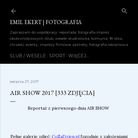
Przejdź do głównej zawartości
EMIL EKERT | FOTOGRAFIA
Zapraszam do współpracy: reportaże, fotografia imprez
okolicznościowych (ślub, wesele, studniówka, komunia, 18-stka,
chrzest), eventy, imprezy firmowe, portrety, fotografia reklamowa
ŚLUB / WESELE
SPORT
WIĘCEJ…
sierpnia 27, 2017
AIR SHOW 2017 [333 ZDJĘCIA]
Reportaż z pierwszego dnia AIR SHOW
Pełne galerie zdjęć:
CoZaDzien.pl
[zgodnie z założeniami