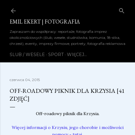
Przejdź do głównej zawartości
EMIL EKERT | FOTOGRAFIA
Zapraszam do współpracy: reportaże, fotografia imprez
okolicznościowych (ślub, wesele, studniówka, komunia, 18-stka,
chrzest), eventy, imprezy firmowe, portrety, fotografia reklamowa
ŚLUB / WESELE
SPORT
WIĘCEJ…
czerwca 04, 2015
OFF-ROADOWY PIKNIK DLA KRZYSIA [41
ZDJĘĆ]
Off-roadowy piknik dla Krzysia.
Więcej informacji o Krzysiu, jego chorobie i możliwości
pomocy - tutaj.